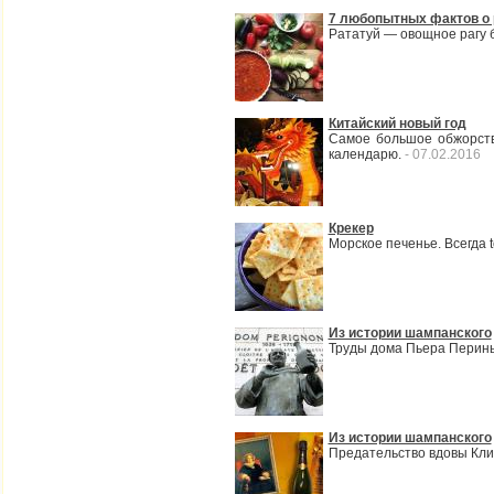
7 любопытных фактов о 
Рататуй — овощное рагу б
Китайский новый год
Самое большое обжорств
календарю.
- 07.02.2016
Крекер
Морское печенье. Всегда 
Из истории шампанского
Труды дома Пьера Перинь
Из истории шампанского
Предательство вдовы Кли