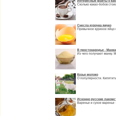
Интересные факты о как
Сколько какао-бобов стои
Снесла курочка яичко
Привычное куриное яйцо
В простонародье - Манка
Из чего получают манку. 
Козье молоко
О популярности. Кипятит
Исконно русские лакомс
Варенье и сухое варенье