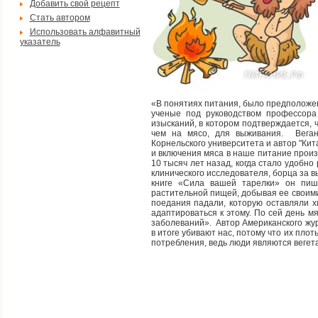
Добавить свой рецепт
Стать автором
Использовать алфавитный
указатель
«В понятиях питания, было предположе
ученые под руководством профессор
изысканий, в котором подтверждается, 
чем на мясо, для выживания. Веган
Корнельского университета и автор "Кит
и включения мяса в наше питание произ
10 тысяч лет назад, когда стало удобн
клинического исследователя, борца за 
книге «Сила вашей тарелки» он пиш
растительной пищей, добывая ее своими
поедания падали, которую оставляли х
адаптироваться к этому. По сей день м
заболеваний». Автор Американского жур
в итоге убивают нас, потому что их пл
потребления, ведь люди являются веге