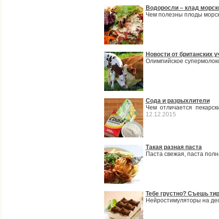
Водоросли – клад морск
Чем полезны плоды морск
Новости от британских 
Олимпийское супермолоко
Сода и разрыхлители
Чем отличается пекарск
12.12.2015
Такая разная паста
Паста свежая, паста полна
Тебе грустно? Съешь ти
Нейростимуляторы на десе