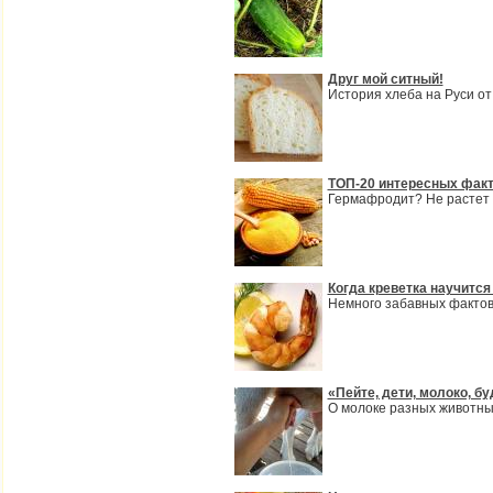
Друг мой ситный!
История хлеба на Руси от
ТОП-20 интересных факт
Гермафродит? Не растет б
Когда креветка научится
Немного забавных фактов 
«Пейте, дети, молоко, б
О молоке разных животны